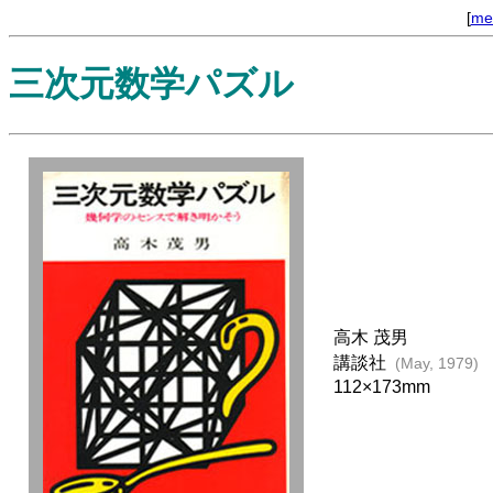
[
me
三次元数学パズル
高木 茂男
講談社
(May, 1979)
112×173mm