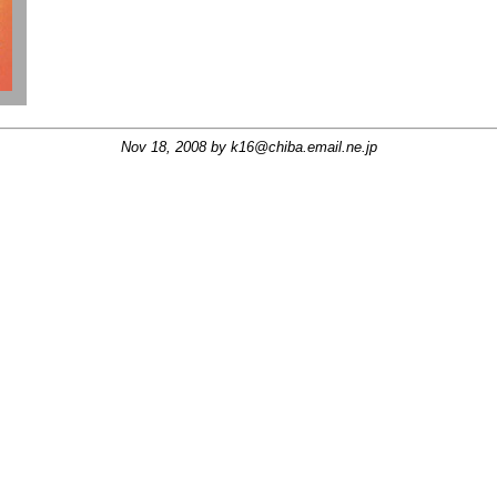
Nov 18, 2008 by
k16@chiba.email.ne.jp