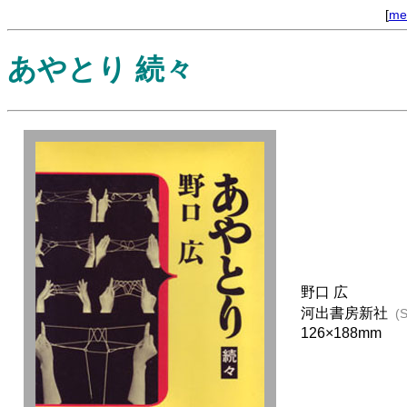
[
me
あやとり 続々
野口 広
河出書房新社
(
126×188mm