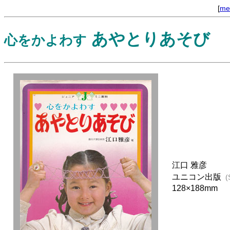
[
me
あやとりあそび
心をかよわす
江口 雅彦
ユニコン出版
(
128×188mm