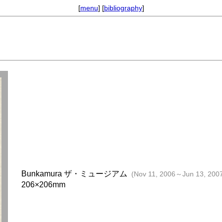
[
menu
] [
bibliography
]
Bunkamura ザ・ミュージアム
(Nov 11, 2006～Jun 13, 200
206×206mm