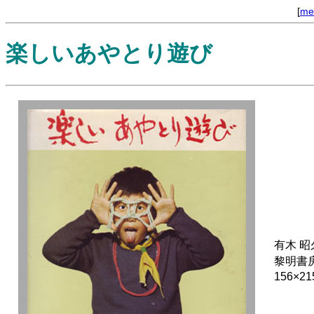
[
me
楽しいあやとり遊び
有木 昭
黎明書
156×2