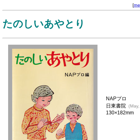
[
me
たのしいあやとり
NAPプロ
日東書院
(May,
130×182mm