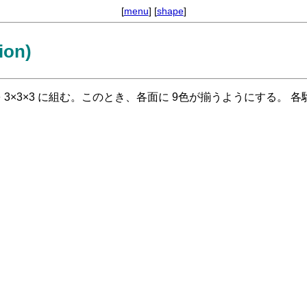
[
menu
] [
shape
]
ion)
6)。 以下の 9駒を 3×3×3 に組む。このとき、各面に 9色が揃うようにす