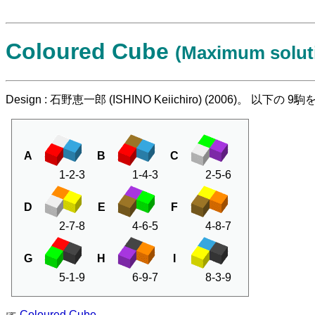
Coloured Cube
(Maximum solut
Design : 石野恵一郎 (ISHINO Keiichiro) (200
A
B
C
1-2-3
1-4-3
2-5-6
D
E
F
2-7-8
4-6-5
4-8-7
G
H
I
5-1-9
6-9-7
8-3-9
☞
Coloured Cube